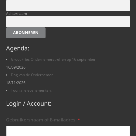
Achternaam
ABONNEREN
Agenda:
Groot Fries Ondernemerstreffen op 16 september
16/09/2026
Dag van de Ondernemer
18/11/2026
Toon alle evenementen.
Login / Account:
Gebruikersnaam of E-mailadres
*