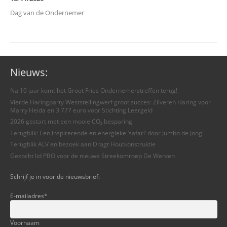
Dag van de Ondernemer
Nieuws:
Na 10 jaar komt het Groot Fries Ondernemerstreffen terug!
Vierde Haringparty Weststellingwerf groot succes: Zilveren Haring voor
Marry Heida en 3.777 euro voor Stichting Leergeld
2026 gestart met een mooie CO₂ besparing
Terugblik: Een inspirerende en energieke ‘safari’ door Jumbo de Jong!
Terugblik ALV en bezoek aan Dragt Houtkonstruktie
Gezocht lid PBO voor de nieuwe Streekomroep De Werven
Schrijf je in voor de nieuwsbrief:
E-mailadres
*
Voornaam