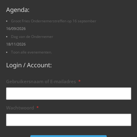
Agenda:
Groot Fries Ondernemerstreffen op 16 september
16/09/2026
Dag van de Ondernemer
18/11/2026
Toon alle evenementen.
Login / Account:
Gebruikersnaam of E-mailadres
*
Wachtwoord
*