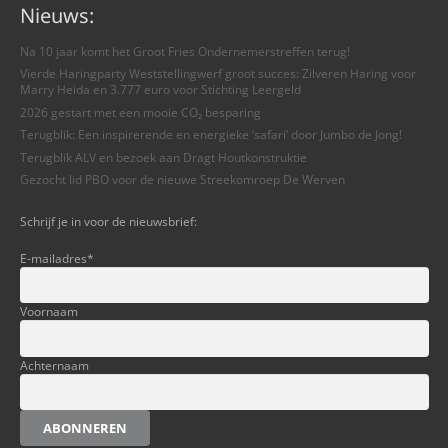
Nieuws:
Na 10 jaar komt het Groot Fries Ondernemerstreffen terug!
Vierde Haringparty Weststellingwerf groot succes: Zilveren Haring voor
Marry Heida en 3.777 euro voor Stichting Leergeld
2026 gestart met een mooie CO₂ besparing
Terugblik: Een inspirerende en energieke ‘safari’ door Jumbo de Jong!
Terugblik ALV en bezoek aan Dragt Houtkonstruktie
Gezocht lid PBO voor de nieuwe Streekomroep De Werven
Schrijf je in voor de nieuwsbrief:
E-mailadres
*
Voornaam
Achternaam
ABONNEREN