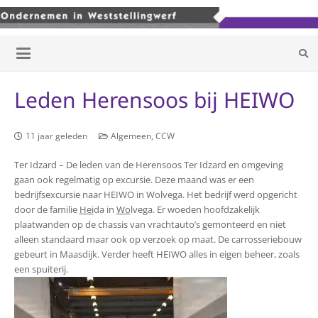
Leden Herensoos bij HEIWO
11 jaar geleden
Algemeen
,
CCW
Ter Idzard – De leden van de Herensoos Ter Idzard en omgeving
gaan ook regelmatig op excursie. Deze maand was er een
bedrijfsexcursie naar HEIWO in Wolvega. Het bedrijf werd opgericht
door de familie
Hei
da in
Wo
lvega. Er woeden hoofdzakelijk
plaatwanden op de chassis van vrachtauto’s gemonteerd en niet
alleen standaard maar ook op verzoek op maat. De carrosseriebouw
gebeurt in Maasdijk. Verder heeft HEIWO alles in eigen beheer, zoals
een spuiterij.