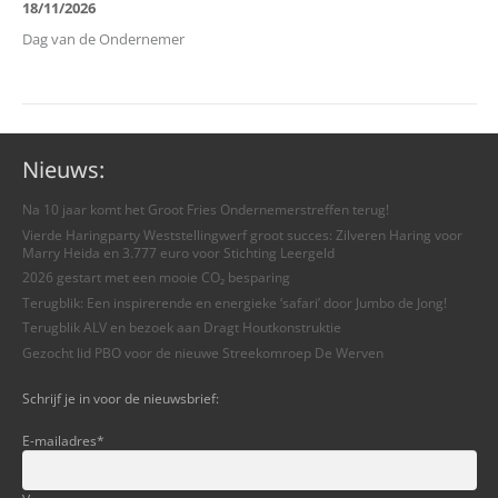
18/11/2026
Dag van de Ondernemer
Nieuws:
Na 10 jaar komt het Groot Fries Ondernemerstreffen terug!
Vierde Haringparty Weststellingwerf groot succes: Zilveren Haring voor
Marry Heida en 3.777 euro voor Stichting Leergeld
2026 gestart met een mooie CO₂ besparing
Terugblik: Een inspirerende en energieke ‘safari’ door Jumbo de Jong!
Terugblik ALV en bezoek aan Dragt Houtkonstruktie
Gezocht lid PBO voor de nieuwe Streekomroep De Werven
Schrijf je in voor de nieuwsbrief:
E-mailadres
*