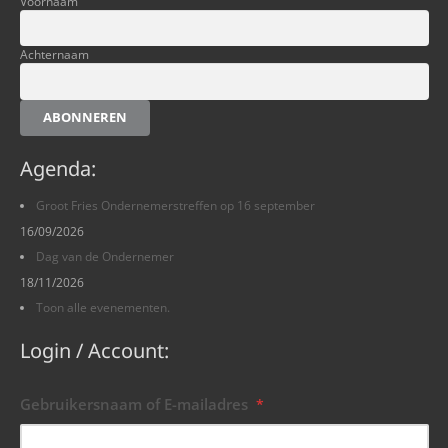
Voornaam
Achternaam
ABONNEREN
Agenda:
Groot Fries Ondernemerstreffen op 16 september
16/09/2026
Dag van de Ondernemer
18/11/2026
Toon alle evenementen.
Login / Account:
Gebruikersnaam of E-mailadres
*