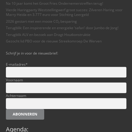
Na 10 jaar komt het Groot Fries Ondernemerstreffen terug!
Vierde Haringparty Weststellingwerf groot succes: Zilveren Haring voor
Marry Heida en 3.777 euro voor Stichting Leergeld
2026 gestart met een mooie CO₂ besparing
Terugblik: Een inspirerende en energieke ‘safari’ door Jumbo de Jong!
Terugblik ALV en bezoek aan Dragt Houtkonstruktie
Gezocht lid PBO voor de nieuwe Streekomroep De Werven
Schrijf je in voor de nieuwsbrief:
E-mailadres
*
Voornaam
Achternaam
ABONNEREN
Agenda: