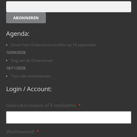
ABONNEREN
Agenda:
Groot Fries Ondernemerstreffen op 16 september
16/09/2026
Dag van de Ondernemer
18/11/2026
Toon alle evenementen.
Login / Account:
Gebruikersnaam of E-mailadres
*
Wachtwoord
*