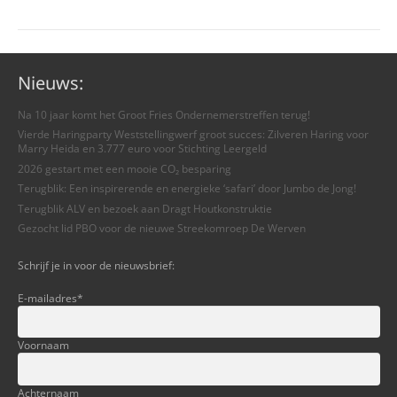
Nieuws:
Na 10 jaar komt het Groot Fries Ondernemerstreffen terug!
Vierde Haringparty Weststellingwerf groot succes: Zilveren Haring voor
Marry Heida en 3.777 euro voor Stichting Leergeld
2026 gestart met een mooie CO₂ besparing
Terugblik: Een inspirerende en energieke ‘safari’ door Jumbo de Jong!
Terugblik ALV en bezoek aan Dragt Houtkonstruktie
Gezocht lid PBO voor de nieuwe Streekomroep De Werven
Schrijf je in voor de nieuwsbrief:
E-mailadres
*
Voornaam
Achternaam