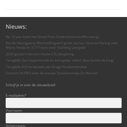
Nieuws:
Na 10 jaar komt het Groot Fries Ondernemerstreffen terug!
Vierde Haringparty Weststellingwerf groot succes: Zilveren Haring voor
Marry Heida en 3.777 euro voor Stichting Leergeld
2026 gestart met een mooie CO₂ besparing
Terugblik: Een inspirerende en energieke ‘safari’ door Jumbo de Jong!
Terugblik ALV en bezoek aan Dragt Houtkonstruktie
Gezocht lid PBO voor de nieuwe Streekomroep De Werven
Schrijf je in voor de nieuwsbrief:
E-mailadres
*
Voornaam
Achternaam