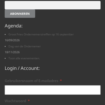
ABONNEREN
Agenda:
Groot Fries Ondernemerstreffen op 16 september
16/09/2026
Dag van de Ondernemer
18/11/2026
Toon alle evenementen.
Login / Account:
Gebruikersnaam of E-mailadres
*
Wachtwoord
*