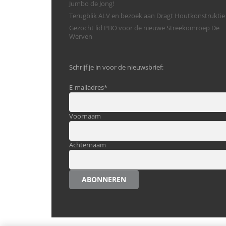
Jumbo de Jong!
Terugblik ALV en bezoek aan Dragt Houtkonstruktie
Gezocht lid PBO voor de nieuwe Streekomroep De
Werven
Schrijf je in voor de nieuwsbrief:
E-mailadres
*
Voornaam
Achternaam
ABONNEREN