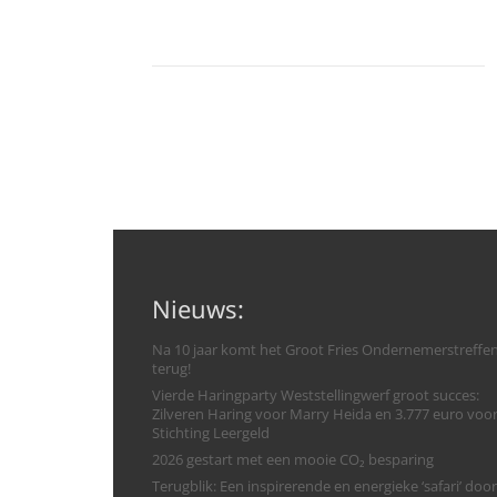
Nieuws:
Na 10 jaar komt het Groot Fries Ondernemerstreffe
terug!
Vierde Haringparty Weststellingwerf groot succes:
Zilveren Haring voor Marry Heida en 3.777 euro voo
Stichting Leergeld
2026 gestart met een mooie CO₂ besparing
Terugblik: Een inspirerende en energieke ‘safari’ door