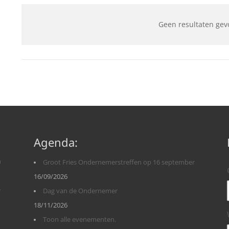
Geen resultaten gev
Agenda:
n
Groot Fries Ondernemerstreffen op 16 september
16/09/2026
r
Dag van de Ondernemer
18/11/2026
Toon alle evenementen.