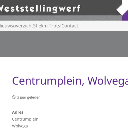
ieuwsoverzicht
Stiekm Trots!
Contact
Centrumplein, Wolveg
3 jaar geleden
Adres
Centrumplein
Wolvega