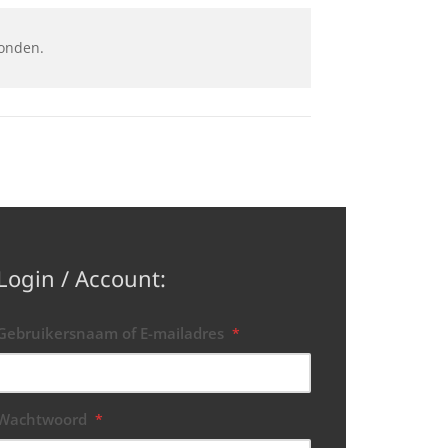
onden.
Login / Account:
Gebruikersnaam of E-mailadres
*
Wachtwoord
*