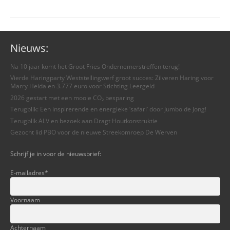
Nieuws:
Na 10 jaar komt het Groot Fries Ondernemerstreffen terug!
Vierde Haringparty Weststellingwerf groot succes: Zilveren Haring voor
Marry Heida en 3.777 euro voor Stichting Leergeld
2026 gestart met een mooie CO₂ besparing
Terugblik: Een inspirerende en energieke ‘safari’ door Jumbo de Jong!
Terugblik ALV en bezoek aan Dragt Houtkonstruktie
Gezocht lid PBO voor de nieuwe Streekomroep De Werven
Schrijf je in voor de nieuwsbrief:
E-mailadres
*
Voornaam
Achternaam