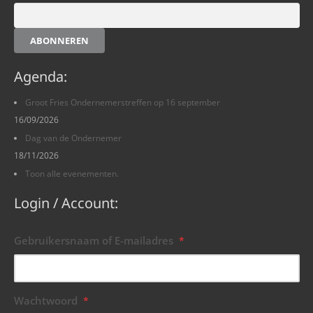
ABONNEREN
Agenda:
Groot Fries Ondernemerstreffen op 16 september
16/09/2026
Dag van de Ondernemer
18/11/2026
Toon alle evenementen.
Login / Account:
Gebruikersnaam of E-mailadres
*
Wachtwoord
*