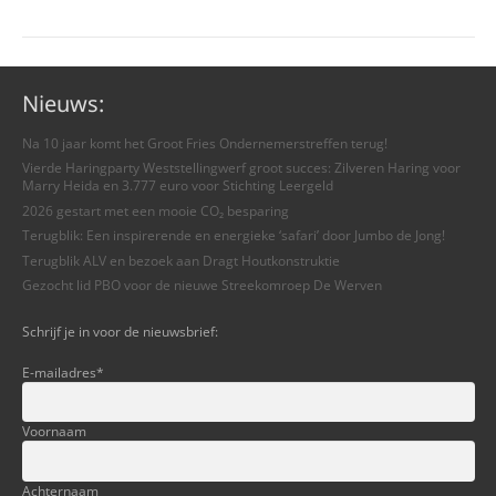
Nieuws:
Na 10 jaar komt het Groot Fries Ondernemerstreffen terug!
Vierde Haringparty Weststellingwerf groot succes: Zilveren Haring voor
Marry Heida en 3.777 euro voor Stichting Leergeld
2026 gestart met een mooie CO₂ besparing
Terugblik: Een inspirerende en energieke ‘safari’ door Jumbo de Jong!
Terugblik ALV en bezoek aan Dragt Houtkonstruktie
Gezocht lid PBO voor de nieuwe Streekomroep De Werven
Schrijf je in voor de nieuwsbrief:
E-mailadres
*
Voornaam
Achternaam