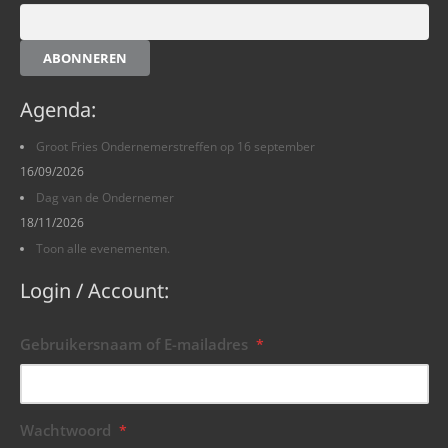
ABONNEREN
Agenda:
Groot Fries Ondernemerstreffen op 16 september
16/09/2026
Dag van de Ondernemer
18/11/2026
Toon alle evenementen.
Login / Account:
Gebruikersnaam of E-mailadres
*
Wachtwoord
*