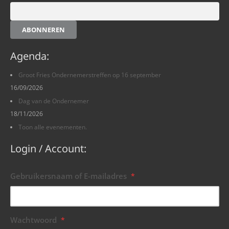
ABONNEREN
Agenda:
Groot Fries Ondernemerstreffen op 16 september
16/09/2026
Dag van de Ondernemer
18/11/2026
Toon alle evenementen.
Login / Account:
Gebruikersnaam of E-mailadres
*
Wachtwoord
*