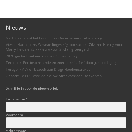
Nieuws:
Na 10 jaar komt het Groot Fries Ondernemerstreffen terug!
Vierde Haringparty Weststellingwerf groot succes: Zilveren Haring voor
Marry Heida en 3.777 euro voor Stichting Leergeld
2026 gestart met een mooie CO₂ besparing
Terugblik: Een inspirerende en energieke ‘safari’ door Jumbo de Jong!
Terugblik ALV en bezoek aan Dragt Houtkonstruktie
Gezocht lid PBO voor de nieuwe Streekomroep De Werven
Schrijf je in voor de nieuwsbrief:
E-mailadres
*
Voornaam
Achternaam