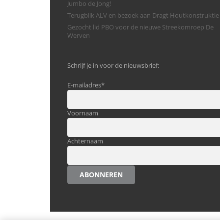
Jumbo de Jong!
Terugblik ALV en bezoek aan Dragt Houtkonstruktie
Gezocht lid PBO voor de nieuwe Streekomroep De
Werven
Schrijf je in voor de nieuwsbrief:
E-mailadres
*
Voornaam
Achternaam
ABONNEREN