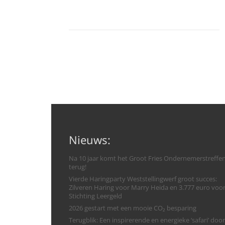
Nieuws:
Na 10 jaar komt het Groot Fries Ondernemerstreffe
terug!
Vierde Haringparty Weststellingwerf groot succes:
Zilveren Haring voor Marry Heida en 3.777 euro voo
Stichting Leergeld
2026 gestart met een mooie CO₂ besparing
Terugblik: Een inspirerende en energieke ‘safari’ door