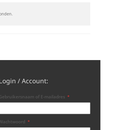
onden.
Login / Account:
Gebruikersnaam of E-mailadres
*
Wachtwoord
*