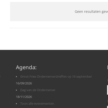
Geen resultaten gev
Agenda:
n
Groot Fries Ondernemerstreffen op 16 september
16/09/2026
r
Dag van de Ondernemer
18/11/2026
Toon alle evenementen.