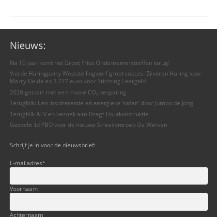
Nieuws:
Na 10 jaar komt het Groot Fries Ondernemerstreffen terug!
Vierde Haringparty Weststellingwerf groot succes: Zilveren Haring voor
Marry Heida en 3.777 euro voor Stichting Leergeld
2026 gestart met een mooie CO₂ besparing
Terugblik: Een inspirerende en energieke ‘safari’ door Jumbo de Jong!
Terugblik ALV en bezoek aan Dragt Houtkonstruktie
Gezocht lid PBO voor de nieuwe Streekomroep De Werven
Schrijf je in voor de nieuwsbrief:
E-mailadres
*
Voornaam
Achternaam