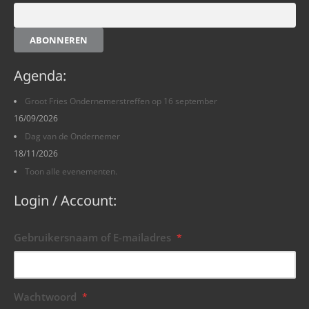
ABONNEREN
Agenda:
Groot Fries Ondernemerstreffen op 16 september
16/09/2026
Dag van de Ondernemer
18/11/2026
Toon alle evenementen.
Login / Account:
Gebruikersnaam of E-mailadres
*
Wachtwoord
*