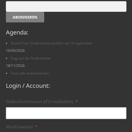
ABONNEREN
Agenda:
Groot Fries Ondernemerstreffen op 16 september
16/09/2026
Dag van de Ondernemer
18/11/2026
Toon alle evenementen.
Login / Account:
Gebruikersnaam of E-mailadres
*
Wachtwoord
*