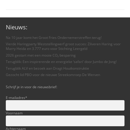
Nieuws:
Na 10 jaar komt het Groot Fries Ondernemerstreffen terug!
Vierde Haringparty Weststellingwerf groot succes: Zilveren Haring voor
Marry Heida en 3.777 euro voor Stichting Leergeld
2026 gestart met een mooie CO₂ besparing
Terugblik: Een inspirerende en energieke ‘safari’ door Jumbo de Jong!
Terugblik ALV en bezoek aan Dragt Houtkonstruktie
Gezocht lid PBO voor de nieuwe Streekomroep De Werven
Schrijf je in voor de nieuwsbrief:
E-mailadres
*
Voornaam
Achternaam