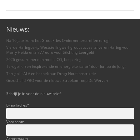
Nieuws:
Na 10 jaar komt het Groot Fries Ondernemerstreffen terug!
Vierde Haringparty Weststellingwerf groot succes: Zilveren Haring voor
Marry Heida en 3.777 euro voor Stichting Leergeld
2026 gestart met een mooie CO₂ besparing
Terugblik: Een inspirerende en energieke ‘safari’ door Jumbo de Jong!
Terugblik ALV en bezoek aan Dragt Houtkonstruktie
Gezocht lid PBO voor de nieuwe Streekomroep De Werven
Schrijf je in voor de nieuwsbrief:
E-mailadres
*
Voornaam
Achternaam