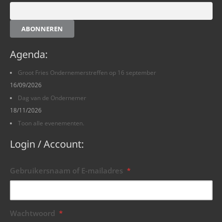
ABONNEREN
Agenda:
Groot Fries Ondernemerstreffen op 16 september
16/09/2026
Dag van de Ondernemer
18/11/2026
Toon alle evenementen.
Login / Account:
Gebruikersnaam of E-mailadres
*
Wachtwoord
*