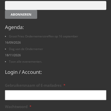
ABONNEREN
Agenda:
Groot Fries Ondernemerstreffen op 16 september
16/09/2026
Dag van de Ondernemer
18/11/2026
Toon alle evenementen.
Login / Account:
Gebruikersnaam of E-mailadres
*
Wachtwoord
*