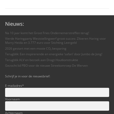
Nieuws:
Na 10 jaar komt het Groot Fries Ondernemerstreffen terug!
Vierde Haringparty Weststellingwerf groot succes: Zilveren Haring voor
Marry Heida en 3.777 euro voor Stichting Leergeld
2026 gestart met een mooie CO₂ besparing
Terugblik: Een inspirerende en energieke ‘safari’ door Jumbo de Jong!
Terugblik ALV en bezoek aan Dragt Houtkonstruktie
Gezocht lid PBO voor de nieuwe Streekomroep De Werven
Schrijf je in voor de nieuwsbrief:
E-mailadres
*
Voornaam
Achternaam