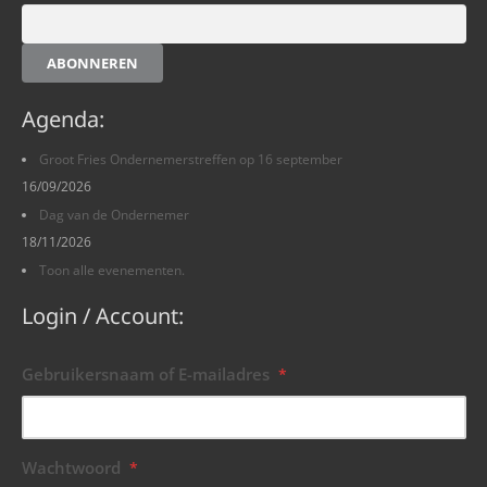
ABONNEREN
Agenda:
Groot Fries Ondernemerstreffen op 16 september
16/09/2026
Dag van de Ondernemer
18/11/2026
Toon alle evenementen.
Login / Account:
Gebruikersnaam of E-mailadres
*
Wachtwoord
*