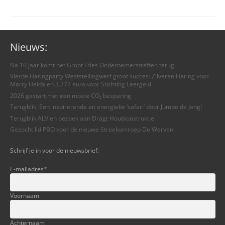
Nieuws:
Na 10 jaar komt het Groot Fries Ondernemerstreffen terug!
Vierde Haringparty Weststellingwerf groot succes: Zilveren Haring voor
Marry Heida en 3.777 euro voor Stichting Leergeld
2026 gestart met een mooie CO₂ besparing
Terugblik: Een inspirerende en energieke ‘safari’ door Jumbo de Jong!
Terugblik ALV en bezoek aan Dragt Houtkonstruktie
Gezocht lid PBO voor de nieuwe Streekomroep De Werven
Schrijf je in voor de nieuwsbrief:
E-mailadres
*
Voornaam
Achternaam