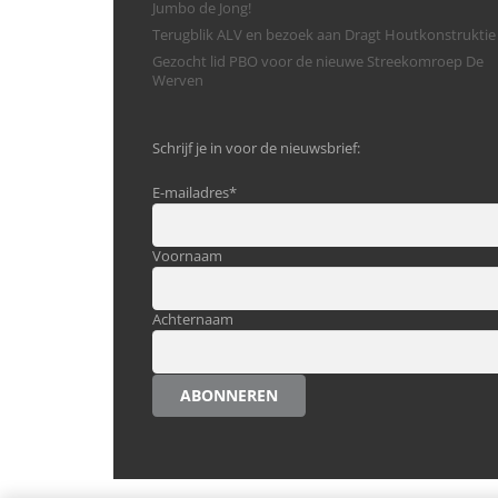
Jumbo de Jong!
Terugblik ALV en bezoek aan Dragt Houtkonstruktie
Gezocht lid PBO voor de nieuwe Streekomroep De
Werven
Schrijf je in voor de nieuwsbrief:
E-mailadres
*
Voornaam
Achternaam
ABONNEREN