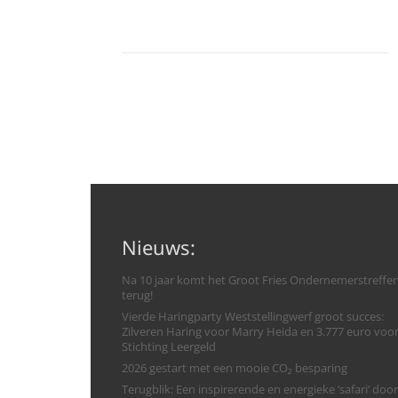
Nieuws:
Na 10 jaar komt het Groot Fries Ondernemerstreffe
terug!
Vierde Haringparty Weststellingwerf groot succes:
Zilveren Haring voor Marry Heida en 3.777 euro voo
Stichting Leergeld
2026 gestart met een mooie CO₂ besparing
Terugblik: Een inspirerende en energieke ‘safari’ door