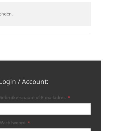
onden.
Login / Account:
Gebruikersnaam of E-mailadres
*
Wachtwoord
*