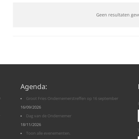
Geen resultaten gev
Agenda:
n
Groot Fries Ondernemerstreffen op 16 september
16/09/2026
r
Dag van de Ondernemer
18/11/2026
Toon alle evenementen.