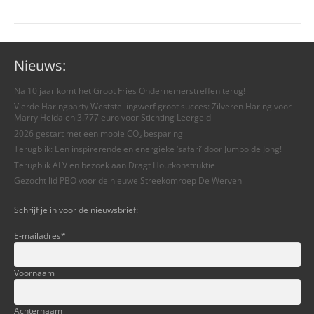
Nieuws:
Na 10 jaar komt het Groot Fries Ondernemerstreffen terug!
Vierde Haringparty Weststellingwerf groot succes: Zilveren Haring voor
Marry Heida en 3.777 euro voor Stichting Leergeld
2026 gestart met een mooie CO₂ besparing
Terugblik: Een inspirerende en energieke ‘safari’ door Jumbo de Jong!
Terugblik ALV en bezoek aan Dragt Houtkonstruktie
Gezocht lid PBO voor de nieuwe Streekomroep De Werven
Schrijf je in voor de nieuwsbrief:
E-mailadres
*
Voornaam
Achternaam