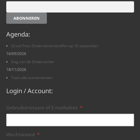
ABONNEREN
Agenda:
Groot Fries Ondernemerstreffen op 16 september
16/09/2026
Dag van de Ondernemer
18/11/2026
Toon alle evenementen.
Login / Account:
Gebruikersnaam of E-mailadres
*
Wachtwoord
*