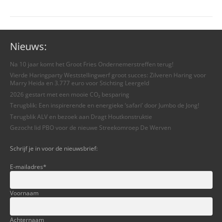
Nieuws:
Na 10 jaar komt het Groot Fries Ondernemerstreffen terug!
Vierde Haringparty Weststellingwerf groot succes: Zilveren Haring voor
Marry Heida en 3.777 euro voor Stichting Leergeld
2026 gestart met een mooie CO₂ besparing
Terugblik: Een inspirerende en energieke ‘safari’ door Jumbo de Jong!
Terugblik ALV en bezoek aan Dragt Houtkonstruktie
Gezocht lid PBO voor de nieuwe Streekomroep De Werven
Schrijf je in voor de nieuwsbrief:
E-mailadres
*
Voornaam
Achternaam