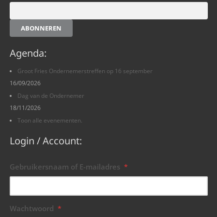
ABONNEREN
Agenda:
Groot Fries Ondernemerstreffen op 16 september
16/09/2026
Dag van de Ondernemer
18/11/2026
Toon alle evenementen.
Login / Account:
Gebruikersnaam of E-mailadres
*
Wachtwoord
*