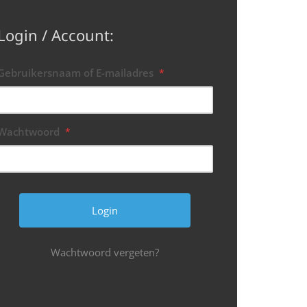
Login / Account:
Gebruikersnaam of E-mailadres
*
Wachtwoord
*
Wachtwoord vergeten?