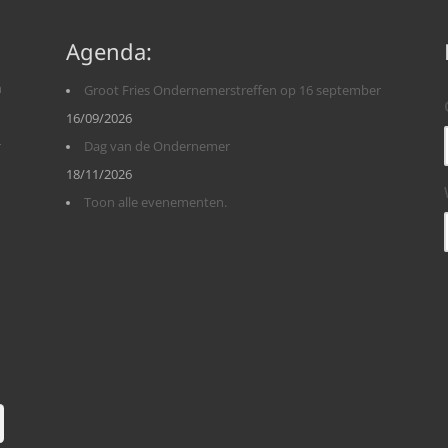
Agenda:
n
Groot Fries Ondernemerstreffen op 16 september
16/09/2026
r
Dag van de Ondernemer
18/11/2026
Toon alle evenementen.