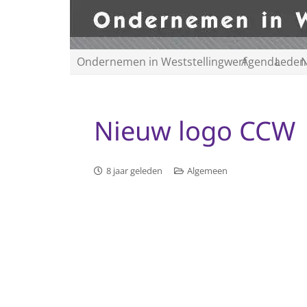
Ondernemen in Weststellingwerf
Agenda
Leden
N
Nieuw logo CCW
8 jaar geleden
Algemeen
Videospeler