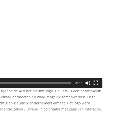
00:15
tijdens de ALV het nieuwe logo. De CCW is een netwerkclub
s elkaar ontmoeten en waar mogelijk samenwerken. Deze
chtig en kleuurijk ondernemersklimaat. Het logo werd
ldende Zaken
/
Brrand
in co-creatie met
Zaak van Interactie
.