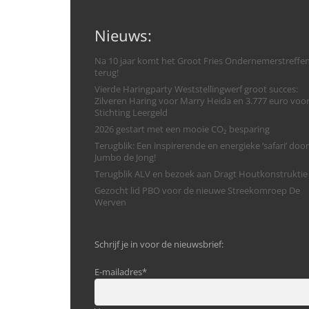
Nieuws:
Na 10 jaar komt het Groot Fries Ondernemerstreffe
terug!
Vierde Haringparty Weststellingwerf groot succes:
Zilveren Haring voor Marry Heida en 3.777 euro voo
Stichting Leergeld
2026 gestart met een mooie CO₂ besparing
Terugblik: Een inspirerende en energieke ‘safari’ door
Jumbo de Jong!
Terugblik ALV en bezoek aan Dragt Houtkonstruktie
Gezocht lid PBO voor de nieuwe Streekomroep De
Werven
Schrijf je in voor de nieuwsbrief:
E-mailadres
*