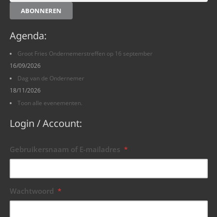
ABONNEREN
Agenda:
Groot Fries Ondernemerstreffen op 16 september
16/09/2026
Dag van de Ondernemer
18/11/2026
Toon alle evenementen.
Login / Account:
Gebruikersnaam of E-mailadres
*
Wachtwoord
*