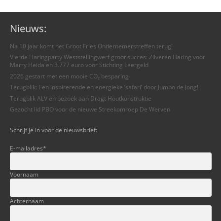
Nieuws:
Na 10 jaar komt het Groot Fries Ondernemerstreffen terug!
Vierde Haringparty Weststellingwerf groot succes: Zilveren Haring voor
Marry Heida en 3.777 euro voor Stichting Leergeld
2026 gestart met een mooie CO₂ besparing
Terugblik: Een inspirerende en energieke ‘safari’ door Jumbo de Jong!
Terugblik ALV en bezoek aan Dragt Houtkonstruktie
Gezocht lid PBO voor de nieuwe Streekomroep De Werven
Schrijf je in voor de nieuwsbrief:
E-mailadres
*
Voornaam
Achternaam