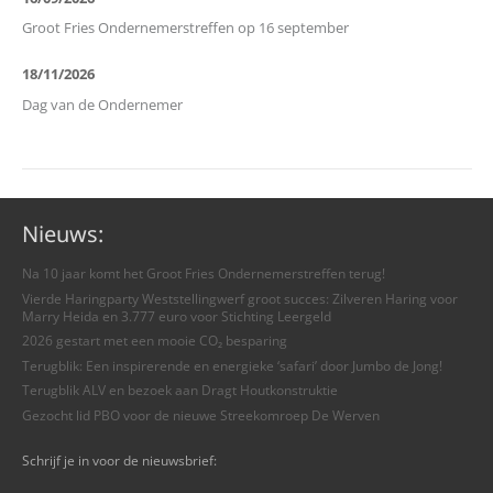
Groot Fries Ondernemerstreffen op 16 september
18/11/2026
Dag van de Ondernemer
Nieuws:
Na 10 jaar komt het Groot Fries Ondernemerstreffen terug!
Vierde Haringparty Weststellingwerf groot succes: Zilveren Haring voor
Marry Heida en 3.777 euro voor Stichting Leergeld
2026 gestart met een mooie CO₂ besparing
Terugblik: Een inspirerende en energieke ‘safari’ door Jumbo de Jong!
Terugblik ALV en bezoek aan Dragt Houtkonstruktie
Gezocht lid PBO voor de nieuwe Streekomroep De Werven
Schrijf je in voor de nieuwsbrief: