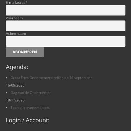
E-mailadres
*
Voornaam
Achternaam
ABONNEREN
Agenda:
Groot Fries Ondernemerstreffen op 16 september
16/09/2026
Dag van de Ondernemer
18/11/2026
Toon alle evenementen.
Login / Account: