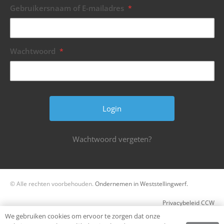
Gebruikersnaam of E-mailadres
*
Wachtwoord
*
Wachtwoord vergeten?
© Alle rechten voorbehouden.
Ondernemen in Weststellingwerf.
Privacybeleid CCW
We gebruiken cookies om ervoor te zorgen dat onze
Register