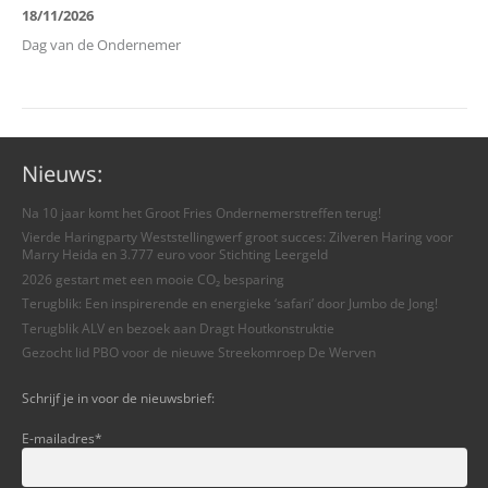
18/11/2026
Dag van de Ondernemer
Nieuws:
Na 10 jaar komt het Groot Fries Ondernemerstreffen terug!
Vierde Haringparty Weststellingwerf groot succes: Zilveren Haring voor
Marry Heida en 3.777 euro voor Stichting Leergeld
2026 gestart met een mooie CO₂ besparing
Terugblik: Een inspirerende en energieke ‘safari’ door Jumbo de Jong!
Terugblik ALV en bezoek aan Dragt Houtkonstruktie
Gezocht lid PBO voor de nieuwe Streekomroep De Werven
Schrijf je in voor de nieuwsbrief:
E-mailadres
*