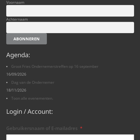
Voornaam
Achternaam
ABONNEREN
Agenda:
Groot Fries Ondernemerstreffen op 16 september
16/09/2026
Dag van de Ondernemer
18/11/2026
Toon alle evenementen.
Login / Account:
Gebruikersnaam of E-mailadres
*