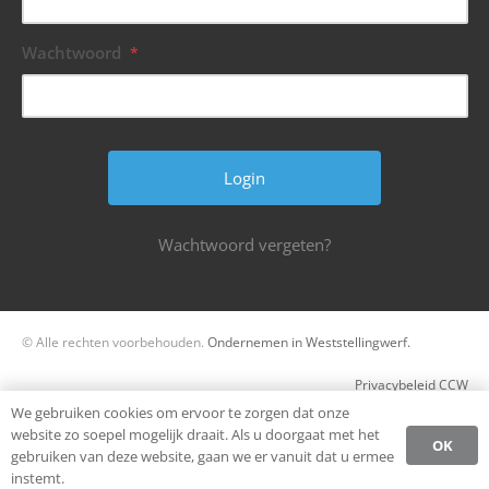
Wachtwoord
*
Wachtwoord vergeten?
© Alle rechten voorbehouden.
Ondernemen in Weststellingwerf.
Privacybeleid CCW
We gebruiken cookies om ervoor te zorgen dat onze
Register
website zo soepel mogelijk draait. Als u doorgaat met het
OK
gebruiken van deze website, gaan we er vanuit dat u ermee
Login
instemt.