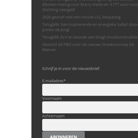
Zilveren Haring voor Marry Heida en 3.777 euro voo
Stichting Leergeld
2026 gestart met een mooie CO₂ besparing
Terugblik: Een inspirerende en energieke ‘safari’ door
Jumbo de Jong!
Terugblik ALV en bezoek aan Dragt Houtkonstruktie
Gezocht lid PBO voor de nieuwe Streekomroep De
Werven
Schrijf je in voor de nieuwsbrief:
E-mailadres
*
Voornaam
Achternaam
ABONNEREN