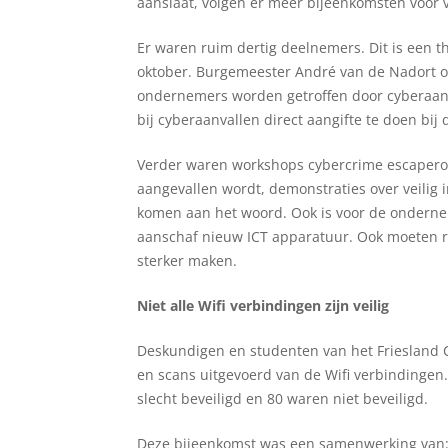
aanslaat, volgen er meer bijeenkomsten voor 
Er waren ruim dertig deelnemers. Dit is een t
oktober. Burgemeester André van de Nadort op
ondernemers worden getroffen door cyberaanv
bij cyberaanvallen direct aangifte te doen bij d
Verder waren workshops cybercrime escaperoom
aangevallen wordt, demonstraties over veilig 
komen aan het woord. Ook is voor de onderne
aanschaf nieuw ICT apparatuur. Ook moeten 
sterker maken.
Niet alle Wifi verbindingen zijn veilig
Deskundigen en studenten van het Friesland 
en scans uitgevoerd van de Wifi verbindingen.
slecht beveiligd en 80 waren niet beveiligd.
Deze bijeenkomst was een samenwerking van: 