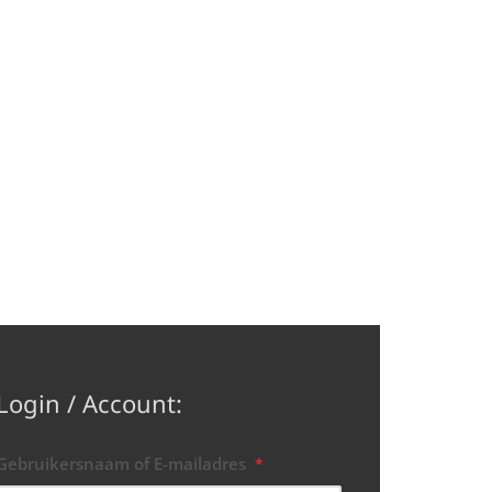
Login / Account:
Gebruikersnaam of E-mailadres
*