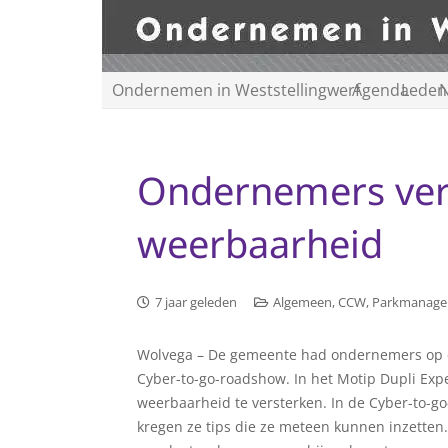
Ondernemen in Weststellingwerf
Agenda
Leden
N
Ondernemers vers
weerbaarheid
7 jaar geleden
Algemeen
,
CCW
,
Parkmanag
Wolvega – De gemeente had ondernemers op d
Cyber-to-go-roadshow. In het Motip Dupli Exp
weerbaarheid te versterken. In de Cyber-to-go
kregen ze tips die ze meteen kunnen inzetten.