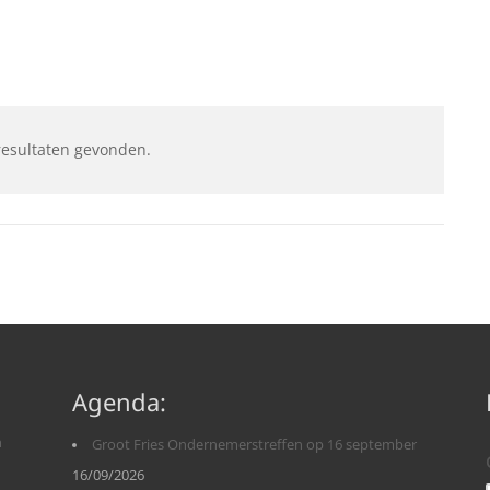
resultaten gevonden.
Agenda:
n
Groot Fries Ondernemerstreffen op 16 september
16/09/2026