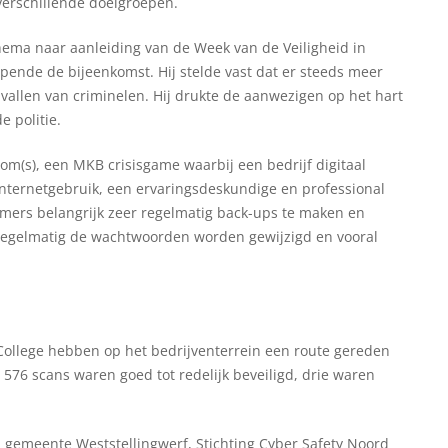
verschillende doelgroepen.
hema naar aanleiding van de Week van de Veiligheid in
ende de bijeenkomst. Hij stelde vast dat er steeds meer
allen van criminelen. Hij drukte de aanwezigen op het hart
e politie.
(s), een MKB crisisgame waarbij een bedrijf digitaal
internetgebruik, een ervaringsdeskundige en professional
mers belangrijk zeer regelmatig back-ups te maken en
regelmatig de wachtwoorden worden gewijzigd en vooral
College hebben op het bedrijventerrein een route gereden
 576 scans waren goed tot redelijk beveiligd, drie waren
gemeente Weststellingwerf, Stichting Cyber Safety Noord