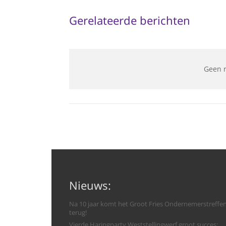
Gerelateerde berichten
Geen 
Nieuws:
Na 10 jaar komt het Groot Fries Ondernemerstreffe
terug!
Vierde Haringparty Weststellingwerf groot succes: