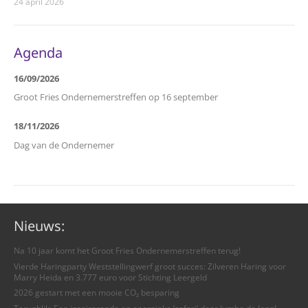
24 april 2026
Agenda
16/09/2026
Groot Fries Ondernemerstreffen op 16 september
18/11/2026
Dag van de Ondernemer
Nieuws:
Na 10 jaar komt het Groot Fries Ondernemerstreffen terug!
Vierde Haringparty Weststellingwerf groot succes: Zilveren Haring voor
Marry Heida en 3.777 euro voor Stichting Leergeld
2026 gestart met een mooie CO₂ besparing
Terugblik: Een inspirerende en energieke ‘safari’ door Jumbo de Jong!