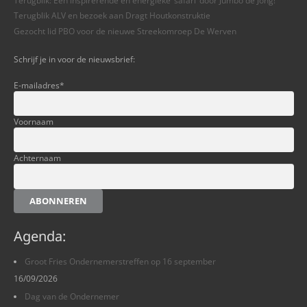
Terugblik ALV en bezoek aan Dragt Houtkonstruktie
Gezocht lid PBO voor de nieuwe Streekomroep De Werven
Schrijf je in voor de nieuwsbrief:
E-mailadres
*
Voornaam
Achternaam
ABONNEREN
Agenda:
Groot Fries Ondernemerstreffen op 16 september
16/09/2026
Dag van de Ondernemer