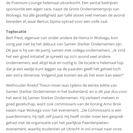
de Premium Lounge helemaal uitverkocht. Een aantal bedrijven
sponsorde een eigen race, naast de Grote Ondernemersprijs van
Wolvega. Na alle gezelligheid aan tafel sloten veel mensen de avond
beneden af, waar Bertus Sipma optrad voor een volle zaal.
Toplocatie
Bert Piest, eigenaar van onder andere de Hema in Wolvega, kon
vorig jaar niet bij het debuut van Samen Sterker Ondernemen zijn.
Dit jaar is hij van de partij, samen met collega-ondernemers. ,,Ik vind
het een goed initiatief. Je spreekt op zo’n avond veel andere
ondernemers, wat altijd leuk en nuttig is. De locatie is helemaal top,
dat je een wedje kunt leggen op de paarden geeft het geheel toch
een extra dimensie. Volgend jaar komen we als het even kan weer!”
Wethouder Roelof Theun Hoen was tijdens de eerste editie van
Samen Sterker Ondernemen in het buitenland, en is dit jaar dus voor
het eerst bij Samen Sterker Ondernemen. Hij verkeert meteen in
goed gezelschap, want ook commissaris van de Koning Arno Brok
kwam naar Wolvega voor het evenement. ,,De Commissaris is een
paardenmens, hij rijdt zelf paard. Hij heeft onder meer een gesprek
gehad met de organisatie van het jaarlijkse Peerdenpieten-
evenement, waarbij studenten uit Utrecht in vol ornaat naar onze