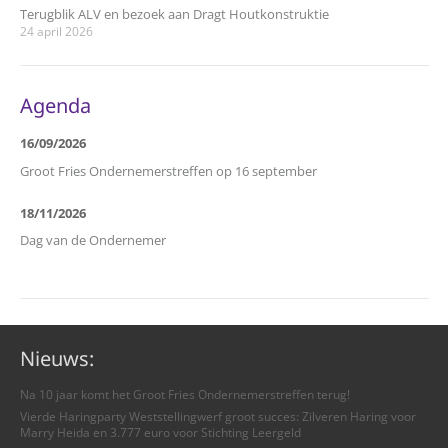
Terugblik ALV en bezoek aan Dragt Houtkonstruktie
24 april 2026
Agenda
16/09/2026
Groot Fries Ondernemerstreffen op 16 september
18/11/2026
Dag van de Ondernemer
Nieuws:
Na 10 jaar komt het Groot Fries Ondernemerstreffen terug!
Vierde Haringparty Weststellingwerf groot succes: Zilveren Haring voor
Marry Heida en 3.777 euro voor Stichting Leergeld