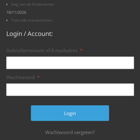
Dag van de Ondernemer
18/11/2026
Toon alle evenementen.
Login / Account:
Gebruikersnaam of E-mailadres
*
Wachtwoord
*
Wachtwoord vergeten?