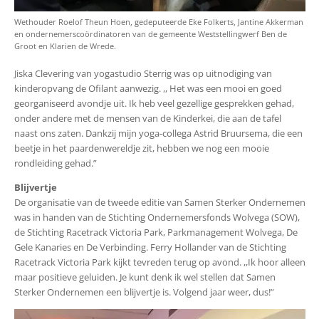
Wethouder Roelof Theun Hoen, gedeputeerde Eke Folkerts, Jantine Akkerman
en ondernemerscoördinatoren van de gemeente Weststellingwerf Ben de
Groot en Klarien de Wrede.
Jiska Clevering van yogastudio Sterrig was op uitnodiging van
kinderopvang de Ofilant aanwezig. ,, Het was een mooi en goed
georganiseerd avondje uit. Ik heb veel gezellige gesprekken gehad,
onder andere met de mensen van de Kinderkei, die aan de tafel
naast ons zaten. Dankzij mijn yoga-collega Astrid Bruursema, die een
beetje in het paardenwereldje zit, hebben we nog een mooie
rondleiding gehad.”
Blijvertje
De organisatie van de tweede editie van Samen Sterker Ondernemen
was in handen van de Stichting Ondernemersfonds Wolvega (SOW),
de Stichting Racetrack Victoria Park, Parkmanagement Wolvega, De
Gele Kanaries en De Verbinding. Ferry Hollander van de Stichting
Racetrack Victoria Park kijkt tevreden terug op avond. ,,Ik hoor alleen
maar positieve geluiden. Je kunt denk ik wel stellen dat Samen
Sterker Ondernemen een blijvertje is. Volgend jaar weer, dus!”