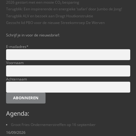
2026 gestart met een mooie CO₂ besparing
Terugblik: Een inspirerende en energieke ‘safari’ door Jumbo de Jong!
Terugblik ALV en bezoek aan Dragt Houtkonstruktie
Gezocht lid PBO voor de nieuwe Streekomroep De Werven
Schrijf je in voor de nieuwsbrief:
E-mailadres
*
Voornaam
Achternaam
ABONNEREN
Agenda:
Groot Fries Ondernemerstreffen op 16 september
16/09/2026