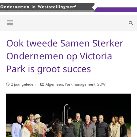
Ook tweede Samen Sterker
Ondernemen op Victoria
Park is groot succes
2 jaar geleden
Algemeen
,
Parkmanagement
,
SOW