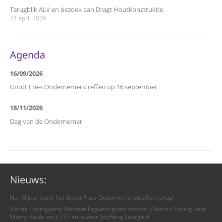
Terugblik ALV en bezoek aan Dragt Houtkonstruktie
24 april 2026
Agenda
16/09/2026
Groot Fries Ondernemerstreffen op 16 september
18/11/2026
Dag van de Ondernemer
Nieuws:
Na 10 jaar komt het Groot Fries Ondernemerstreffen terug!
Vierde Haringparty Weststellingwerf groot succes: Zilveren Haring voor
Marry Heida en 3.777 euro voor Stichting Leergeld