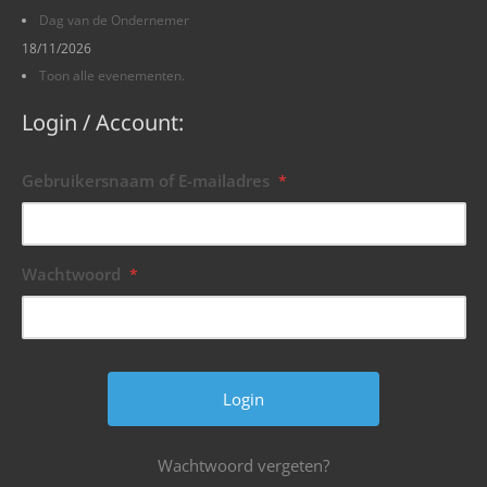
Dag van de Ondernemer
18/11/2026
Toon alle evenementen.
Login / Account:
Gebruikersnaam of E-mailadres
*
Wachtwoord
*
Wachtwoord vergeten?