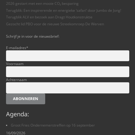
2026 gestart met een mooie CO₂ besparing
Terugblik: Een inspirerende en energieke ‘safari’ door Jumbo de Jong!
Terugblik ALV en bezoek aan Dragt Houtkonstruktie
Gezocht lid PBO voor de nieuwe Streekomroep De Werven
Schrijf je in voor de nieuwsbrief:
E-mailadres
*
Voornaam
Achternaam
ABONNEREN
Agenda:
Groot Fries Ondernemerstreffen op 16 september
16/09/2026