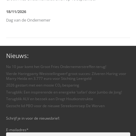
18/11/2026
Dag van de Ondernemer
Nieuws:
Na 10 jaar komt het Groot Fries Ondernemerstreffen terug!
Vierde Haringparty Weststellingwerf groot succes: Zilveren Haring voor
Marry Heida en 3.777 euro voor Stichting Leergeld
2026 gestart met een mooie CO₂ besparing
Terugblik: Een inspirerende en energieke ‘safari’ door Jumbo de Jong!
Terugblik ALV en bezoek aan Dragt Houtkonstruktie
Gezocht lid PBO voor de nieuwe Streekomroep De Werven
Schrijf je in voor de nieuwsbrief:
E-mailadres
*