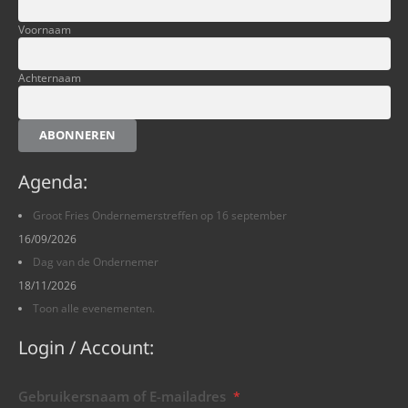
Voornaam
Achternaam
ABONNEREN
Agenda:
Groot Fries Ondernemerstreffen op 16 september
16/09/2026
Dag van de Ondernemer
18/11/2026
Toon alle evenementen.
Login / Account:
Gebruikersnaam of E-mailadres
*