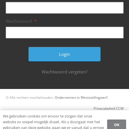
Wachtwoord
*
Wachtwoord vergeten?
© Alle rechten voorbehouden.
Ondernemen in Weststellingwerf.
Privacybeleid CCW
We gebruiken cookies om ervoor te zorgen dat onze
Register
website zo soepel mogelijk draait. Als u doorgaat met het
OK
gebruiken van deze website, gaan we er vanuit dat u ermee