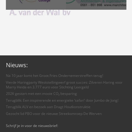
Nieuws:
Na 10 jaar komt het Groot Fries Ondernemerstreffen terug!
Vierde Haringparty Weststellingwerf groot succes: Zilveren Haring voor
Marry Heida en 3.777 euro voor Stichting Leergeld
2026 gestart met een mooie CO₂ besparing
Terugblik: Een inspirerende en energieke ‘safari’ door Jumbo de Jong!
Terugblik ALV en bezoek aan Dragt Houtkonstruktie
Gezocht lid PBO voor de nieuwe Streekomroep De Werven
Schrijf je in voor de nieuwsbrief: