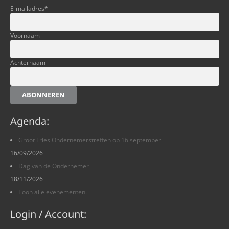
E-mailadres
*
Voornaam
Achternaam
ABONNEREN
Agenda:
Groot Fries Ondernemerstreffen op 16 september
16/09/2026
Dag van de Ondernemer
18/11/2026
Toon alle evenementen.
Login / Account: