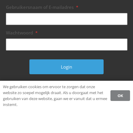
Gebruikersnaam of E-mailadres
*
Wachtwoord
*
Wachtwoord vergeten?
We gebruiken cookies om ervoor te zorgen dat onze
website zo soepel mogelijk draait. Als u doorgaat met het
OK
gebruiken van deze website, gaan we er vanuit dat u ermee
instemt.
© Alle rechten voorbehouden.
Ondernemen in Weststellingwerf.
Privacybeleid CCW