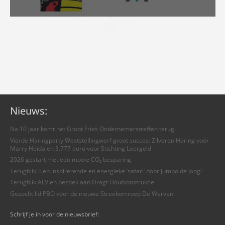
Nieuws:
Na 10 jaar komt het Groot Fries Ondernemerstreffen terug!
Vierde Haringparty Weststellingwerf groot succes: Zilveren Haring voor
Marry Heida en 3.777 euro voor Stichting Leergeld
2026 gestart met een mooie CO₂ besparing
Terugblik: Een inspirerende en energieke ‘safari’ door Jumbo de Jong!
Terugblik ALV en bezoek aan Dragt Houtkonstruktie
Gezocht lid PBO voor de nieuwe Streekomroep De Werven
Schrijf je in voor de nieuwsbrief: