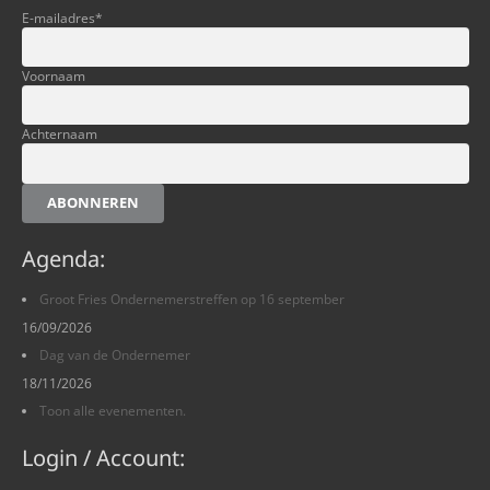
E-mailadres
*
Voornaam
Achternaam
ABONNEREN
Agenda:
Groot Fries Ondernemerstreffen op 16 september
16/09/2026
Dag van de Ondernemer
18/11/2026
Toon alle evenementen.
Login / Account: