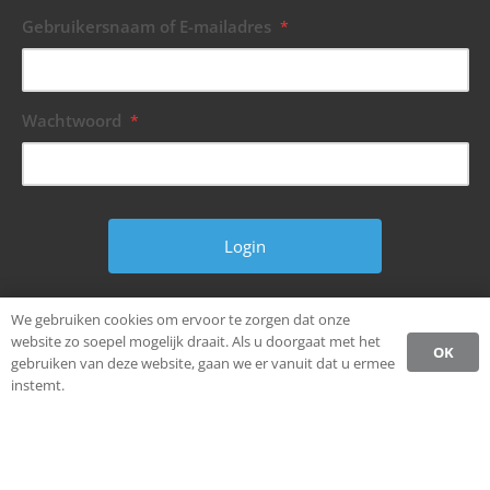
Gebruikersnaam of E-mailadres
*
Wachtwoord
*
Wachtwoord vergeten?
We gebruiken cookies om ervoor te zorgen dat onze
website zo soepel mogelijk draait. Als u doorgaat met het
OK
gebruiken van deze website, gaan we er vanuit dat u ermee
instemt.
© Alle rechten voorbehouden.
Ondernemen in Weststellingwerf.
Privacybeleid CCW