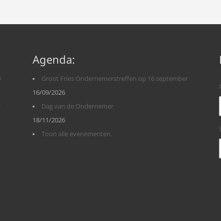
Agenda:
n
Groot Fries Ondernemerstreffen op 16 september
16/09/2026
r
Dag van de Ondernemer
18/11/2026
Toon alle evenementen.