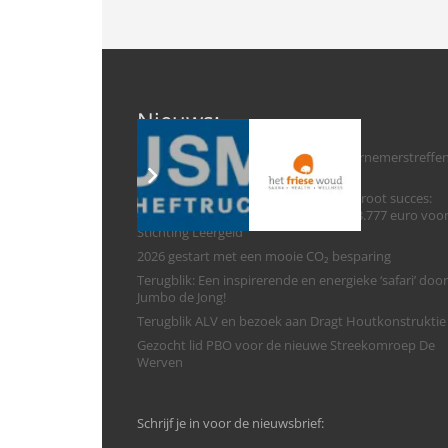
Nieuws:
Na 10 jaar komt het Groot Fries Ondernemerstreffe
terug!
Vierde Haringparty Weststellingwerf groot succes:
Zilveren Haring voor Marry Heida en 3.777 euro voo
Stichting Leergeld
2026 gestart met een mooie CO₂ besparing
Terugblik: Een inspirerende en energieke ‘safari’ door
Jumbo de Jong!
Terugblik ALV en bezoek aan Dragt Houtkonstruktie
Gezocht lid PBO voor de nieuwe Streekomroep De
Werven
Schrijf je in voor de nieuwsbrief: