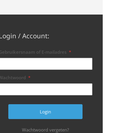
Login / Account:
Gebruikersnaam of E-mailadres
*
Wachtwoord
*
Wachtwoord vergeten?