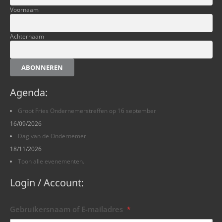
Voornaam
Achternaam
ABONNEREN
Agenda:
Groot Fries Ondernemerstreffen op 16 september
16/09/2026
Dag van de Ondernemer
18/11/2026
Toon alle evenementen.
Login / Account:
Gebruikersnaam of E-mailadres
*