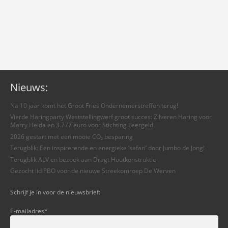
Nieuws:
Na 10 jaar komt het Groot Fries Ondernemerstreffen terug!
Vierde Haringparty Weststellingwerf groot succes: Zilveren Haring voor
Marry Heida en 3.777 euro voor Stichting Leergeld
2026 gestart met een mooie CO₂ besparing
Terugblik: Een inspirerende en energieke ‘safari’ door Jumbo de Jong!
Terugblik ALV en bezoek aan Dragt Houtkonstruktie
Gezocht lid PBO voor de nieuwe Streekomroep De Werven
Schrijf je in voor de nieuwsbrief:
E-mailadres
*