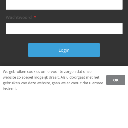
Wachtwoord
*
Wachtwoord vergeten?
We gebruiken cookies om ervoor te zorgen dat onze
website zo soepel mogelijk draait. Als u doorgaat met het
OK
gebruiken van deze website, gaan we er vanuit dat u ermee
instemt.
© Alle rechten voorbehouden.
Ondernemen in Weststellingwerf.
Privacybeleid CCW
Register
Login