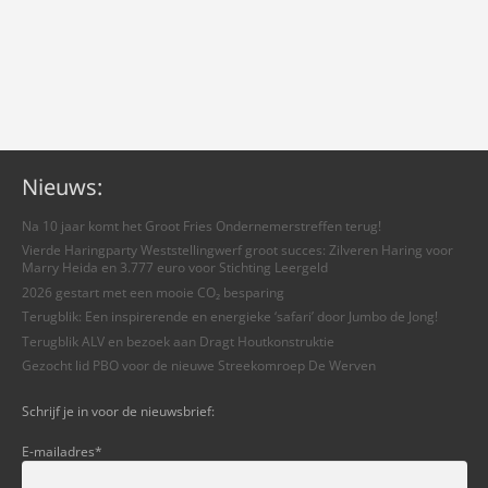
Nieuws:
Na 10 jaar komt het Groot Fries Ondernemerstreffen terug!
Vierde Haringparty Weststellingwerf groot succes: Zilveren Haring voor
Marry Heida en 3.777 euro voor Stichting Leergeld
2026 gestart met een mooie CO₂ besparing
Terugblik: Een inspirerende en energieke ‘safari’ door Jumbo de Jong!
Terugblik ALV en bezoek aan Dragt Houtkonstruktie
Gezocht lid PBO voor de nieuwe Streekomroep De Werven
Schrijf je in voor de nieuwsbrief:
E-mailadres
*