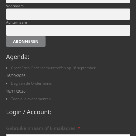
Voornaam
Achternaam
ABONNEREN
Agenda:
Groot Fries Ondernemerstreffen op 16 september
16/09/2026
Dag van de Ondernemer
18/11/2026
Toon alle evenementen.
Login / Account:
Gebruikersnaam of E-mailadres
*