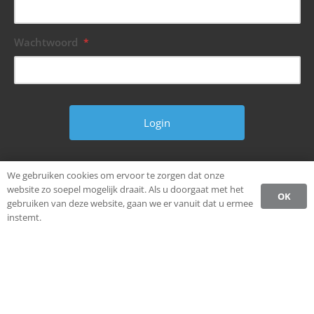
Wachtwoord
*
Wachtwoord vergeten?
We gebruiken cookies om ervoor te zorgen dat onze
website zo soepel mogelijk draait. Als u doorgaat met het
OK
gebruiken van deze website, gaan we er vanuit dat u ermee
instemt.
© Alle rechten voorbehouden.
Ondernemen in Weststellingwerf.
Privacybeleid CCW
Register
Login