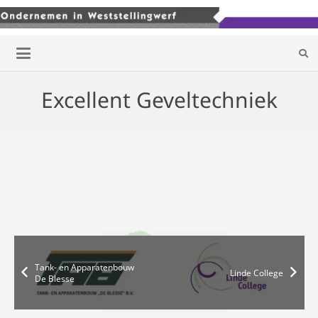
Excellent Geveltechniek
Tank- en Apparatenbouw
Linde College
De Blesse