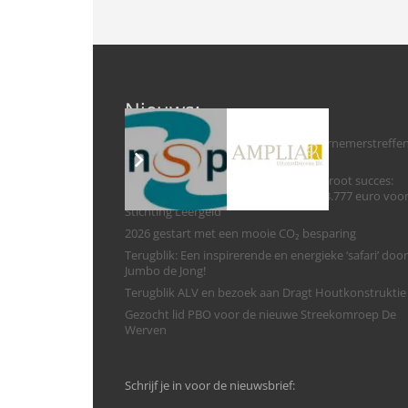
Nieuws:
Na 10 jaar komt het Groot Fries Ondernemerstreffe
terug!
Vierde Haringparty Weststellingwerf groot succes:
Zilveren Haring voor Marry Heida en 3.777 euro voo
Stichting Leergeld
2026 gestart met een mooie CO₂ besparing
Terugblik: Een inspirerende en energieke ‘safari’ door
Jumbo de Jong!
Terugblik ALV en bezoek aan Dragt Houtkonstruktie
Gezocht lid PBO voor de nieuwe Streekomroep De
Werven
Schrijf je in voor de nieuwsbrief: