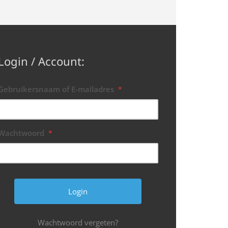
Login / Account:
Gebruikersnaam of E-mailadres
*
Wachtwoord
*
Wachtwoord vergeten?