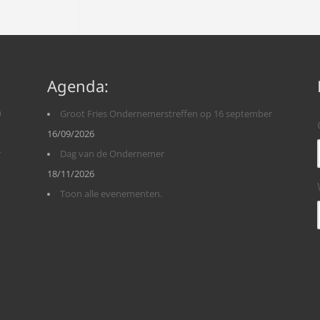
Agenda:
n
Groot Fries Ondernemerstreffen op 16 september
16/09/2026
r
Dag van de Ondernemer
18/11/2026
Toon alle evenementen.