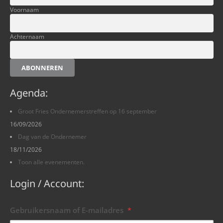
Voornaam
Achternaam
ABONNEREN
Agenda:
Groot Fries Ondernemerstreffen op 16 september
16/09/2026
Dag van de Ondernemer
18/11/2026
Toon alle evenementen.
Login / Account:
Gebruikersnaam of E-mailadres
*