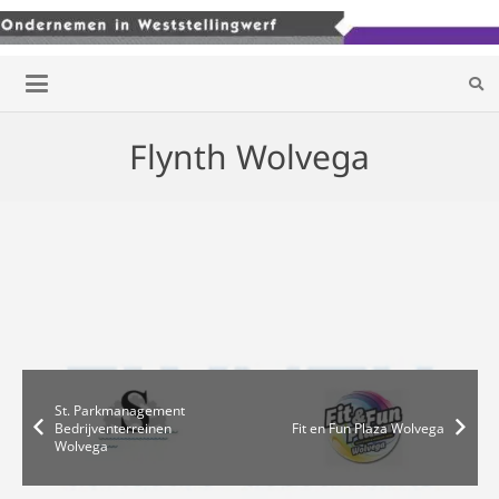
Flynth Wolvega
St. Parkmanagement
Bedrijventerreinen
Fit en Fun Plaza Wolvega
Wolvega