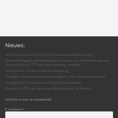
Nieuws:
Na 10 jaar komt het Groot Fries Ondernemerstreffen terug!
Vierde Haringparty Weststellingwerf groot succes: Zilveren Haring voor
Marry Heida en 3.777 euro voor Stichting Leergeld
2026 gestart met een mooie CO₂ besparing
Terugblik: Een inspirerende en energieke ‘safari’ door Jumbo de Jong!
Terugblik ALV en bezoek aan Dragt Houtkonstruktie
Gezocht lid PBO voor de nieuwe Streekomroep De Werven
Schrijf je in voor de nieuwsbrief:
E-mailadres
*