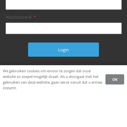
Wachtwoord
*
Wachtwoord vergeten?
We gebruiken cookies om ervoor te zorgen dat onze
website zo soepel mogelijk draait. Als u doorgaat met het
OK
gebruiken van deze website, gaan we er vanuit dat u ermee
instemt.
© Alle rechten voorbehouden.
Ondernemen in Weststellingwerf.
Privacybeleid CCW
Register
Login