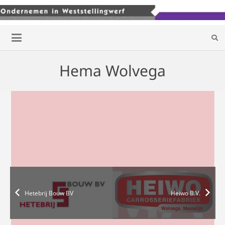
Hema Wolvega
Hetebrij Bouw BV
Heiwo B.V.