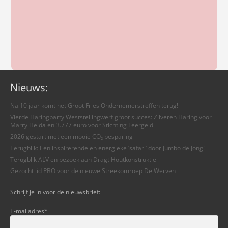
Nieuws:
Na 10 jaar komt het Groot Fries Ondernemerstreffen terug!
Vierde Haringparty Weststellingwerf groot succes: Zilveren Haring voor
Marry Heida en 3.777 euro voor Stichting Leergeld
2026 gestart met een mooie CO₂ besparing
Terugblik: Een inspirerende en energieke ‘safari’ door Jumbo de Jong!
Terugblik ALV en bezoek aan Dragt Houtkonstruktie
Gezocht lid PBO voor de nieuwe Streekomroep De Werven
Schrijf je in voor de nieuwsbrief:
E-mailadres
*