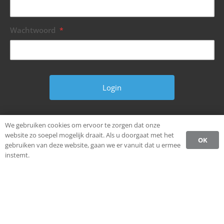
Wachtwoord
*
Wachtwoord vergeten?
We gebruiken cookies om ervoor te zorgen dat onze
website zo soepel mogelijk draait. Als u doorgaat met het
OK
gebruiken van deze website, gaan we er vanuit dat u ermee
instemt.
© Alle rechten voorbehouden.
Ondernemen in Weststellingwerf.
Privacybeleid CCW
Register
Login