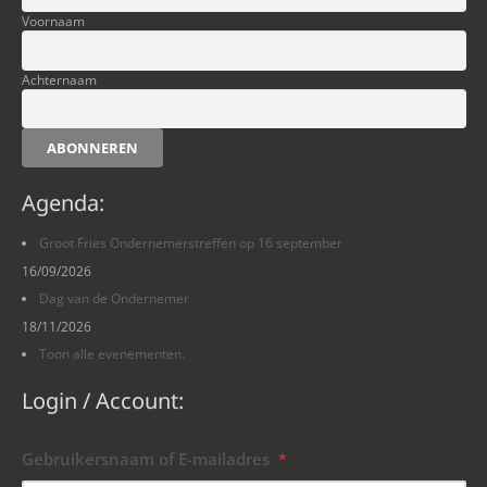
Voornaam
Achternaam
ABONNEREN
Agenda:
Groot Fries Ondernemerstreffen op 16 september
16/09/2026
Dag van de Ondernemer
18/11/2026
Toon alle evenementen.
Login / Account:
Gebruikersnaam of E-mailadres
*