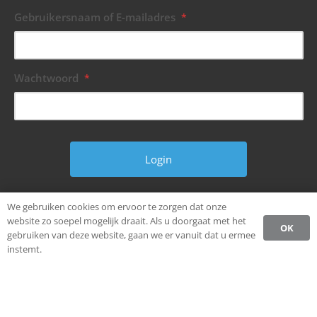
Gebruikersnaam of E-mailadres
*
Wachtwoord
*
Wachtwoord vergeten?
We gebruiken cookies om ervoor te zorgen dat onze
website zo soepel mogelijk draait. Als u doorgaat met het
OK
gebruiken van deze website, gaan we er vanuit dat u ermee
instemt.
© Alle rechten voorbehouden.
Ondernemen in Weststellingwerf.
Privacybeleid CCW