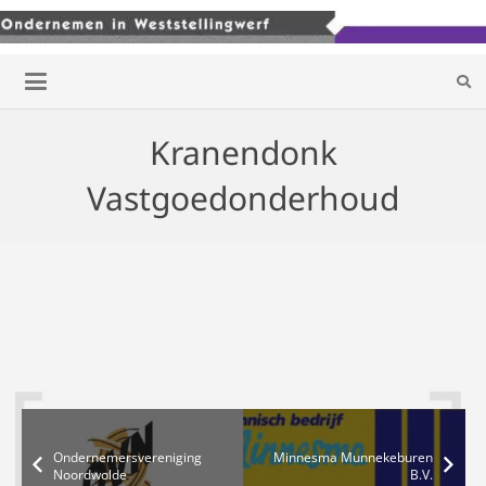
Kranendonk
Vastgoedonderhoud
Ondernemersvereniging
Minnesma Munnekeburen
Noordwolde
B.V.