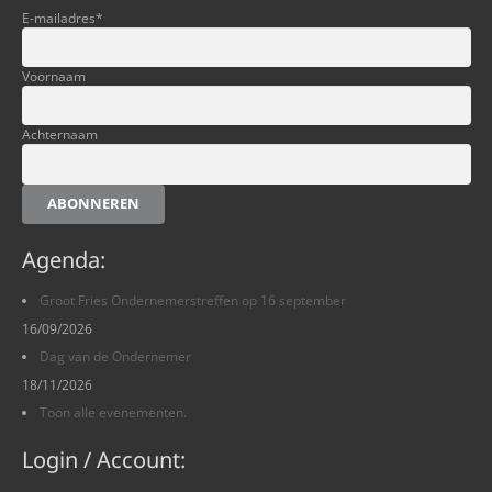
E-mailadres
*
Voornaam
Achternaam
ABONNEREN
Agenda:
Groot Fries Ondernemerstreffen op 16 september
16/09/2026
Dag van de Ondernemer
18/11/2026
Toon alle evenementen.
Login / Account: