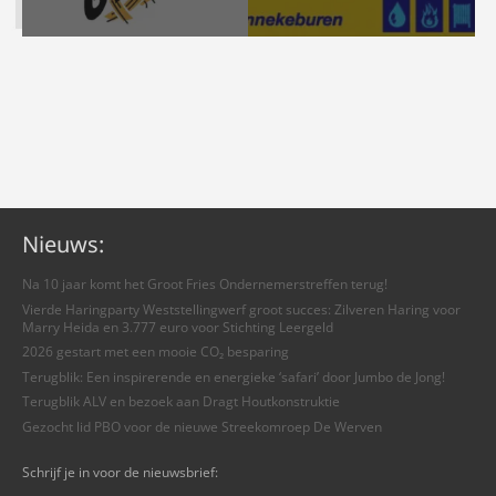
Nieuws:
Na 10 jaar komt het Groot Fries Ondernemerstreffen terug!
Vierde Haringparty Weststellingwerf groot succes: Zilveren Haring voor
Marry Heida en 3.777 euro voor Stichting Leergeld
2026 gestart met een mooie CO₂ besparing
Terugblik: Een inspirerende en energieke ‘safari’ door Jumbo de Jong!
Terugblik ALV en bezoek aan Dragt Houtkonstruktie
Gezocht lid PBO voor de nieuwe Streekomroep De Werven
Schrijf je in voor de nieuwsbrief: