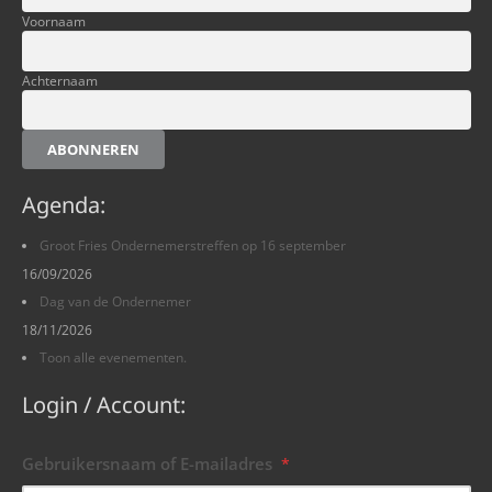
Voornaam
Achternaam
ABONNEREN
Agenda:
Groot Fries Ondernemerstreffen op 16 september
16/09/2026
Dag van de Ondernemer
18/11/2026
Toon alle evenementen.
Login / Account:
Gebruikersnaam of E-mailadres
*