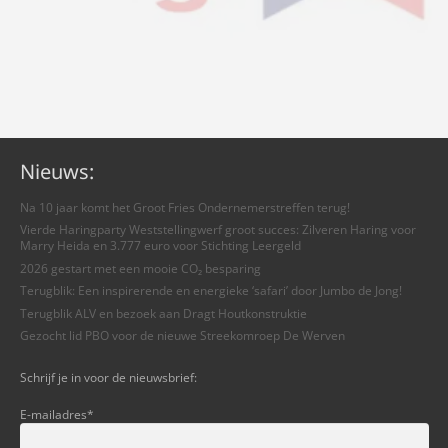
Nieuws:
Na 10 jaar komt het Groot Fries Ondernemerstreffen terug!
Vierde Haringparty Weststellingwerf groot succes: Zilveren Haring voor
Marry Heida en 3.777 euro voor Stichting Leergeld
2026 gestart met een mooie CO₂ besparing
Terugblik: Een inspirerende en energieke ‘safari’ door Jumbo de Jong!
Terugblik ALV en bezoek aan Dragt Houtkonstruktie
Gezocht lid PBO voor de nieuwe Streekomroep De Werven
Schrijf je in voor de nieuwsbrief:
E-mailadres
*