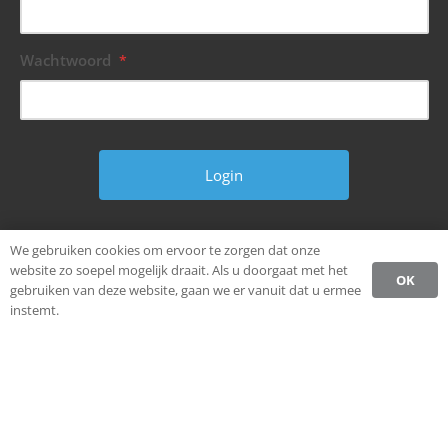
Wachtwoord
*
Wachtwoord vergeten?
We gebruiken cookies om ervoor te zorgen dat onze
website zo soepel mogelijk draait. Als u doorgaat met het
OK
gebruiken van deze website, gaan we er vanuit dat u ermee
instemt.
© Alle rechten voorbehouden.
Ondernemen in Weststellingwerf.
Privacybeleid CCW
Register
Login