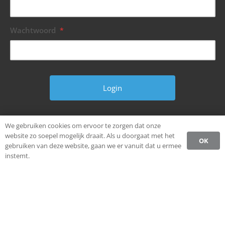
Wachtwoord
*
Wachtwoord vergeten?
We gebruiken cookies om ervoor te zorgen dat onze
website zo soepel mogelijk draait. Als u doorgaat met het
OK
gebruiken van deze website, gaan we er vanuit dat u ermee
instemt.
© Alle rechten voorbehouden.
Ondernemen in Weststellingwerf.
Privacybeleid CCW
Register
Login