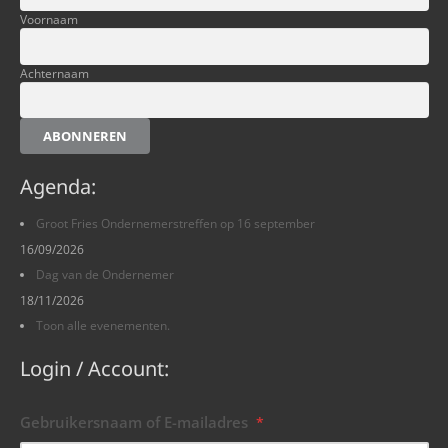
Voornaam
Achternaam
ABONNEREN
Agenda:
Groot Fries Ondernemerstreffen op 16 september
16/09/2026
Dag van de Ondernemer
18/11/2026
Toon alle evenementen.
Login / Account:
Gebruikersnaam of E-mailadres
*