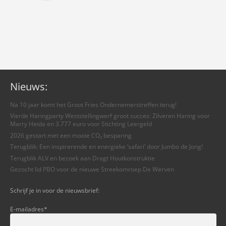
Nieuws:
Na 10 jaar komt het Groot Fries Ondernemerstreffen terug!
Vierde Haringparty Weststellingwerf groot succes: Zilveren Haring voor
Marry Heida en 3.777 euro voor Stichting Leergeld
2026 gestart met een mooie CO₂ besparing
Terugblik: Een inspirerende en energieke ‘safari’ door Jumbo de Jong!
Terugblik ALV en bezoek aan Dragt Houtkonstruktie
Gezocht lid PBO voor de nieuwe Streekomroep De Werven
Schrijf je in voor de nieuwsbrief:
E-mailadres
*