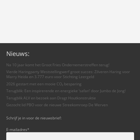
Nieuws:
Na 10 jaar komt het Groot Fries Ondernemerstreffen terug!
Vierde Haringparty Weststellingwerf groot succes: Zilveren Haring voor
Marry Heida en 3.777 euro voor Stichting Leergeld
2026 gestart met een mooie CO₂ besparing
Terugblik: Een inspirerende en energieke ‘safari’ door Jumbo de Jong!
Terugblik ALV en bezoek aan Dragt Houtkonstruktie
Gezocht lid PBO voor de nieuwe Streekomroep De Werven
Schrijf je in voor de nieuwsbrief:
E-mailadres
*