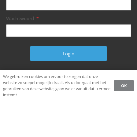
Wachtwoord
*
Wachtwoord vergeten?
We gebruiken cookies om ervoor te zorgen dat onze
website zo soepel mogelijk draait. Als u doorgaat met het
OK
gebruiken van deze website, gaan we er vanuit dat u ermee
instemt.
© Alle rechten voorbehouden.
Ondernemen in Weststellingwerf.
Privacybeleid CCW
Register
Login