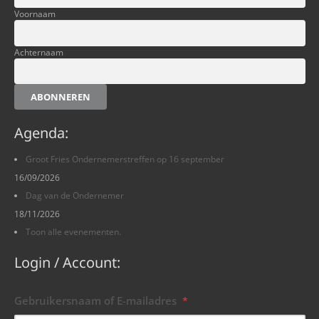
Voornaam
Achternaam
ABONNEREN
Agenda:
Groot Fries Ondernemerstreffen op 16 september
16/09/2026
Dag van de Ondernemer
18/11/2026
Toon alle evenementen.
Login / Account:
Gebruikersnaam of E-mailadres
*