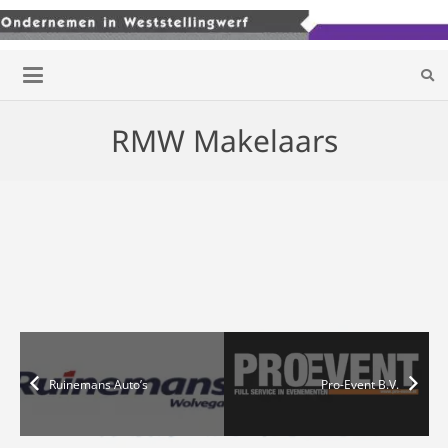
RMW Makelaars
Ruinemans Auto’s
Pro-Event B.V.