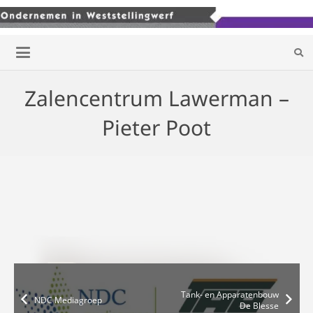
Zalencentrum Lawerman –
Pieter Poot
Tank- en Apparatenbouw
NDC Mediagroep
De Blesse