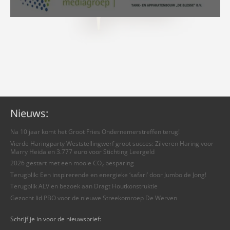
Nieuws:
Na 10 jaar komt het Groot Fries Ondernemerstreffen terug!
Vierde Haringparty Weststellingwerf groot succes: Zilveren Haring voor
Marry Heida en 3.777 euro voor Stichting Leergeld
2026 gestart met een mooie CO₂ besparing
Terugblik: Een inspirerende en energieke ‘safari’ door Jumbo de Jong!
Terugblik ALV en bezoek aan Dragt Houtkonstruktie
Gezocht lid PBO voor de nieuwe Streekomroep De Werven
Schrijf je in voor de nieuwsbrief: