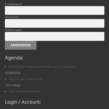
E-mailadres
*
Voornaam
Achternaam
ABONNEREN
Agenda:
Groot Fries Ondernemerstreffen op 16 september
16/09/2026
Dag van de Ondernemer
18/11/2026
Toon alle evenementen.
Login / Account: