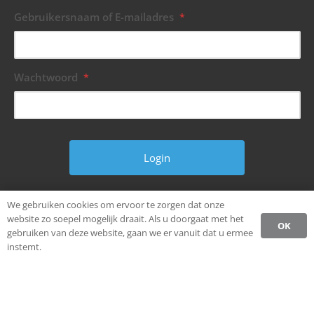
Gebruikersnaam of E-mailadres
*
Wachtwoord
*
Wachtwoord vergeten?
We gebruiken cookies om ervoor te zorgen dat onze
website zo soepel mogelijk draait. Als u doorgaat met het
OK
gebruiken van deze website, gaan we er vanuit dat u ermee
instemt.
© Alle rechten voorbehouden.
Ondernemen in Weststellingwerf.
Privacybeleid CCW