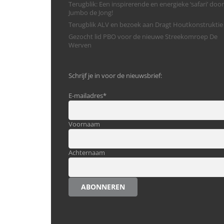
Terugblik: Een inspirerende en energieke ‘safari’ door
Jumbo de Jong!
Terugblik ALV en bezoek aan Dragt Houtkonstruktie
Gezocht lid PBO voor de nieuwe Streekomroep De
Werven
Schrijf je in voor de nieuwsbrief:
E-mailadres
*
Voornaam
Achternaam
ABONNEREN