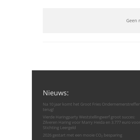
Geen 
Nieuws:
Na 10 jaar komt het Groot Fries Ondernemerstreffe
terug!
Vierde Haringparty Weststellingwerf groot succes:
Zilveren Haring voor Marry Heida en 3.777 euro voo
Stichting Leergeld
2026 gestart met een mooie CO₂ besparing