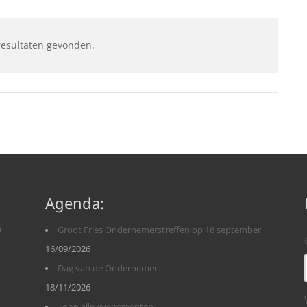
resultaten gevonden.
Agenda:
n
Groot Fries Ondernemerstreffen op 16 september
16/09/2026
r
Dag van de Ondernemer
18/11/2026
Toon alle evenementen.