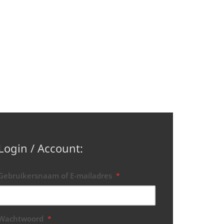
Login / Account:
Gebruikersnaam of E-mailadres
*
Wachtwoord
*