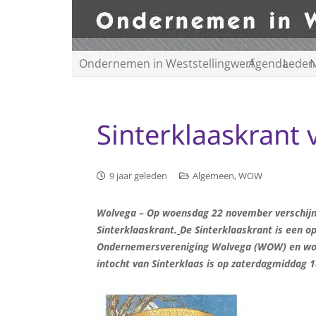
Ondernemen in Weststellingwerf
Agenda
Leden
N
Sinterklaaskrant
9 jaar geleden
Algemeen
,
WOW
Wolvega – Op woensdag 22 november verschijnt a
Sinterklaaskrant.
De
Sinterkla
askrant
is een o
Ondernemersvereniging
Wolvega (WOW) en wor
intocht van Sinterklaas is op zaterdagmiddag 