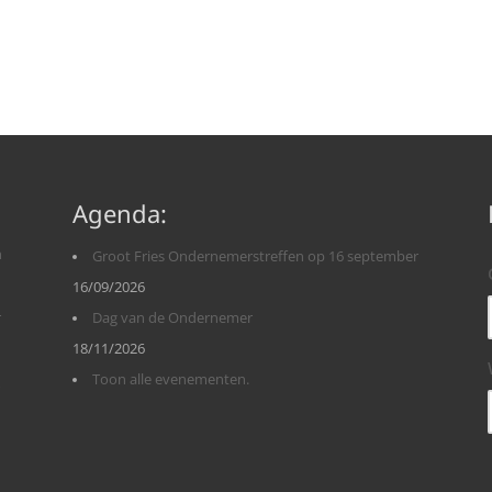
Agenda:
n
Groot Fries Ondernemerstreffen op 16 september
16/09/2026
r
Dag van de Ondernemer
18/11/2026
Toon alle evenementen.