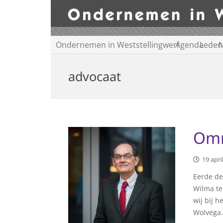
Ondernemen in Weststellingwerf
Agenda
Leden
N
advocaat
Omn
19 apri
Eerde de
Wilma t
wij bij h
Wolvega.