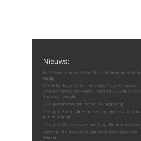
Nieuws:
Na 10 jaar komt het Groot Fries Ondernemerstreffe
terug!
Vierde Haringparty Weststellingwerf groot succes:
Zilveren Haring voor Marry Heida en 3.777 euro voo
Stichting Leergeld
2026 gestart met een mooie CO₂ besparing
Terugblik: Een inspirerende en energieke ‘safari’ door
Jumbo de Jong!
Terugblik ALV en bezoek aan Dragt Houtkonstruktie
Gezocht lid PBO voor de nieuwe Streekomroep De
Werven