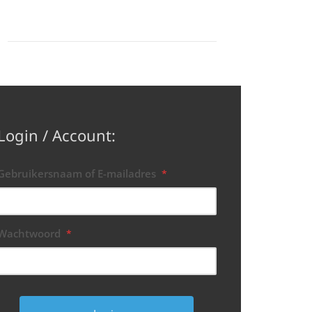
Login / Account:
Gebruikersnaam of E-mailadres
*
Wachtwoord
*