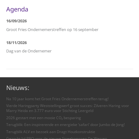
Agenda
16/09/2026
Groot Fries Ondernemerstreffen op 16 september
18/11/2026
Dag van de Ondernemer
Nieuws:
Na 10 jaar komt het Groot Fries Ondernemerstreffen terug!
Vierde Haringparty Weststellingwerf groot succes: Zilveren Haring voor
Marry Heida en 3.777 euro voor Stichting Leergeld
2026 gestart met een mooie CO₂ besparing
Terugblik: Een inspirerende en energieke ‘safari’ door Jumbo de Jong!
Terugblik ALV en bezoek aan Dragt Houtkonstruktie
Gezocht lid PBO voor de nieuwe Streekomroep De Werven