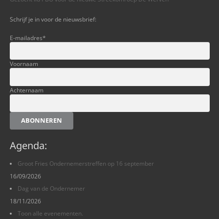
Schrijf je in voor de nieuwsbrief:
E-mailadres
*
Voornaam
Achternaam
ABONNEREN
Agenda:
Groot Fries Ondernemerstreffen op 16 september
16/09/2026
Dag van de Ondernemer
18/11/2026
Toon alle evenementen.