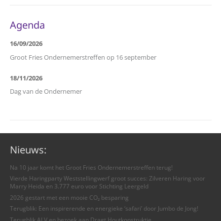
Agenda
16/09/2026
Groot Fries Ondernemerstreffen op 16 september
18/11/2026
Dag van de Ondernemer
Nieuws:
Na 10 jaar komt het Groot Fries Ondernemerstreffen terug!
Vierde Haringparty Weststellingwerf groot succes: Zilveren Haring voor
Marry Heida en 3.777 euro voor Stichting Leergeld
2026 gestart met een mooie CO₂ besparing
Terugblik: Een inspirerende en energieke ‘safari’ door Jumbo de Jong!
Terugblik ALV en bezoek aan Dragt Houtkonstruktie