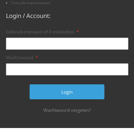
Toon alle evenementen.
Login / Account:
Gebruikersnaam of E-mailadres
*
Wachtwoord
*
Wachtwoord vergeten?