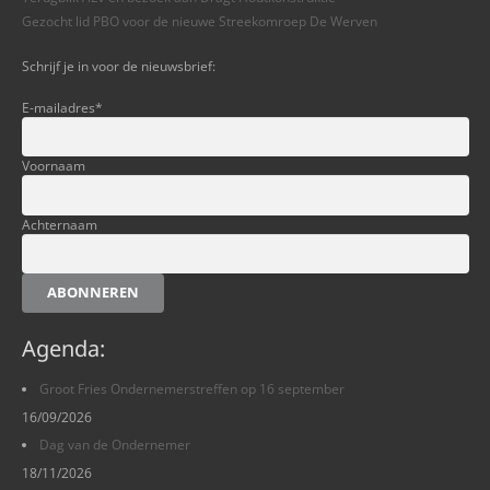
Gezocht lid PBO voor de nieuwe Streekomroep De Werven
Schrijf je in voor de nieuwsbrief:
E-mailadres
*
Voornaam
Achternaam
ABONNEREN
Agenda:
Groot Fries Ondernemerstreffen op 16 september
16/09/2026
Dag van de Ondernemer
18/11/2026