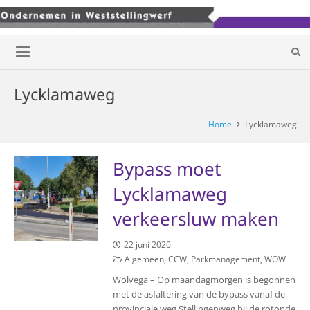
Lycklamaweg
Home
Lycklamaweg
Bypass moet
Lycklamaweg
verkeersluw maken
22 juni 2020
Algemeen
,
CCW
,
Parkmanagement
,
WOW
Wolvega – Op maandagmorgen is begonnen
met de asfaltering van de bypass vanaf de
provinciale weg Stellingenweg bij de rotonde