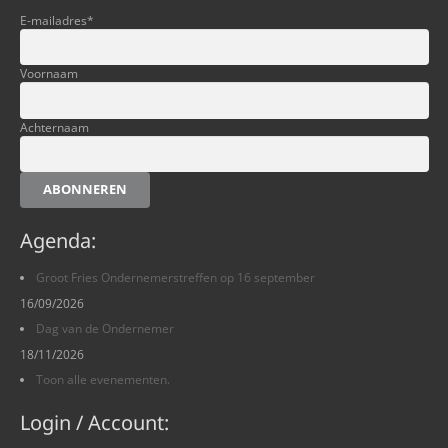
E-mailadres
*
Voornaam
Achternaam
ABONNEREN
Agenda:
Groot Fries Ondernemerstreffen op 16 september
16/09/2026
Dag van de Ondernemer
18/11/2026
Toon alle evenementen.
Login / Account: