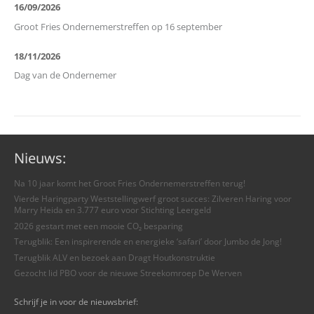
16/09/2026
Groot Fries Ondernemerstreffen op 16 september
18/11/2026
Dag van de Ondernemer
Nieuws:
Na 10 jaar komt het Groot Fries Ondernemerstreffen terug!
Vierde Haringparty Weststellingwerf groot succes: Zilveren Haring voor
Marry Heida en 3.777 euro voor Stichting Leergeld
2026 gestart met een mooie CO₂ besparing
Terugblik: Een inspirerende en energieke ‘safari’ door Jumbo de Jong!
Terugblik ALV en bezoek aan Dragt Houtkonstruktie
Gezocht lid PBO voor de nieuwe Streekomroep De Werven
Schrijf je in voor de nieuwsbrief: