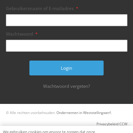
Gebruikersnaam of E-mailadres
*
Wachtwoord
*
Wachtwoord vergeten?
© Alle rechten voorbehouden.
Ondernemen in Weststellingwerf.
Privacybeleid CCW
We gebruiken cookies om ervoor te zorgen dat onze