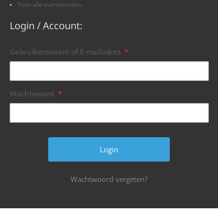
Toon alle evenementen.
Login / Account:
Gebruikersnaam of E-mailadres
*
Wachtwoord
*
Wachtwoord vergeten?