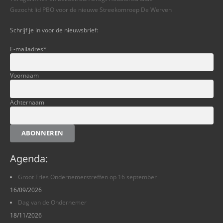
Gezocht lid PBO voor de nieuwe Streekomroep De Werven
Schrijf je in voor de nieuwsbrief:
E-mailadres
*
Voornaam
Achternaam
ABONNEREN
Agenda:
Groot Fries Ondernemerstreffen op 16 september
16/09/2026
Dag van de Ondernemer
18/11/2026