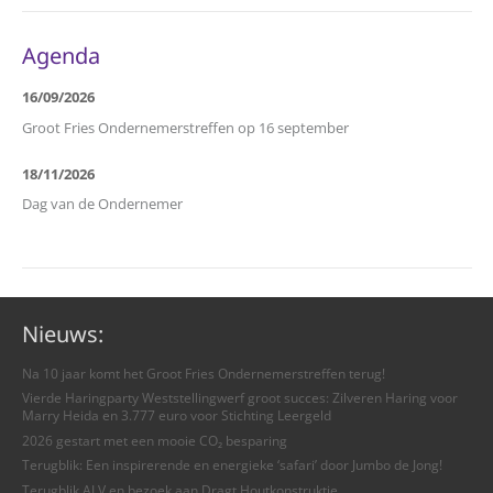
Agenda
16/09/2026
Groot Fries Ondernemerstreffen op 16 september
18/11/2026
Dag van de Ondernemer
Nieuws:
Na 10 jaar komt het Groot Fries Ondernemerstreffen terug!
Vierde Haringparty Weststellingwerf groot succes: Zilveren Haring voor
Marry Heida en 3.777 euro voor Stichting Leergeld
2026 gestart met een mooie CO₂ besparing
Terugblik: Een inspirerende en energieke ‘safari’ door Jumbo de Jong!
Terugblik ALV en bezoek aan Dragt Houtkonstruktie