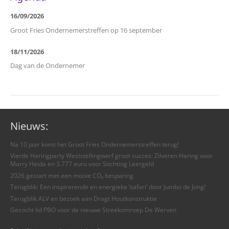
16/09/2026
Groot Fries Ondernemerstreffen op 16 september
18/11/2026
Dag van de Ondernemer
Nieuws:
Na 10 jaar komt het Groot Fries Ondernemerstreffen terug!
Vierde Haringparty Weststellingwerf groot succes: Zilveren Haring voor
Marry Heida en 3.777 euro voor Stichting Leergeld
2026 gestart met een mooie CO₂ besparing
Terugblik: Een inspirerende en energieke ‘safari’ door Jumbo de Jong!
Terugblik ALV en bezoek aan Dragt Houtkonstruktie
Gezocht lid PBO voor de nieuwe Streekomroep De Werven