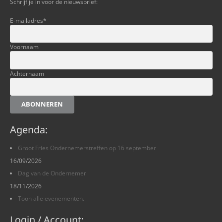
Schrijf je in voor de nieuwsbrief:
E-mailadres
*
Voornaam
Achternaam
ABONNEREN
Agenda:
Groot Fries Ondernemerstreffen op 16 september
16/09/2026
Dag van de Ondernemer
18/11/2026
Toon alle evenementen.
Login / Account: