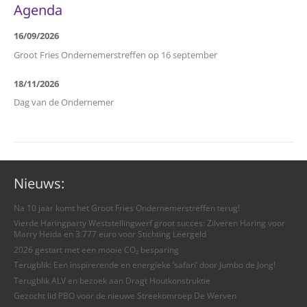
Agenda
16/09/2026
Groot Fries Ondernemerstreffen op 16 september
18/11/2026
Dag van de Ondernemer
Nieuws:
Na 10 jaar komt het Groot Fries Ondernemerstreffen terug!
Vierde Haringparty Weststellingwerf groot succes: Zilveren Haring voor
Marry Heida en 3.777 euro voor Stichting Leergeld
2026 gestart met een mooie CO₂ besparing
Terugblik: Een inspirerende en energieke ‘safari’ door Jumbo de Jong!
Terugblik ALV en bezoek aan Dragt Houtkonstruktie
Gezocht lid PBO voor de nieuwe Streekomroep De Werven