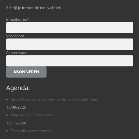
Schrijf je in voor de nieuwsbrief:
E-mailadres
*
Voornaam
Achternaam
ABONNEREN
Agenda:
Groot Fries Ondernemerstreffen op 16 september
16/09/2026
Dag van de Ondernemer
18/11/2026
Toon alle evenementen.