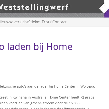
ieuwsoverzicht
Stiekm Trots!
Contact
o laden bij Home
lektrische auto’s aan de lader bij Home Center in Wolvega.
gezet in Kwinana in Australië. Home Center heeft 72 gratis
worden voorzien van groene stroom door de 15.000
de speciale acties in het kader van de Elfwegentocht. 2