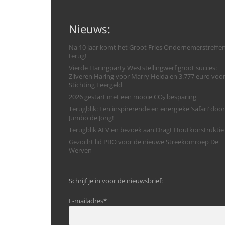
Nieuws:
Na 10 jaar komt het Groot Fries Ondernemerstreffe
terug!
Vierde Haringparty Weststellingwerf groot succes:
Zilveren Haring voor Marry Heida en 3.777 euro voo
Stichting Leergeld
2026 gestart met een mooie CO₂ besparing
Terugblik: Een inspirerende en energieke ‘safari’ door
Jumbo de Jong!
Terugblik ALV en bezoek aan Dragt Houtkonstruktie
Gezocht lid PBO voor de nieuwe Streekomroep De
Werven
Schrijf je in voor de nieuwsbrief:
E-mailadres
*