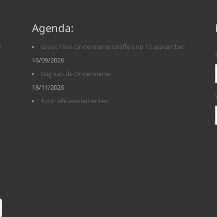
Agenda:
n
Groot Fries Ondernemerstreffen op 16 september
16/09/2026
r
Dag van de Ondernemer
18/11/2026
Toon alle evenementen.