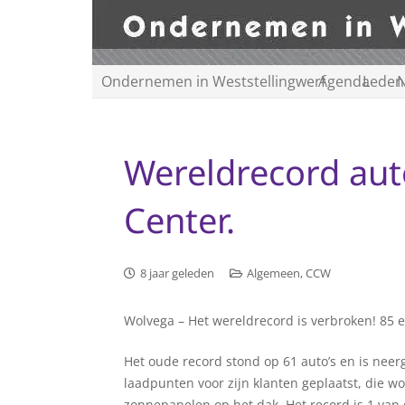
Ondernemen in Weststellingwerf
Agenda
Leden
N
Wereldrecord aut
Center.
8 jaar geleden
Algemeen
,
CCW
Wolvega –
Het wereldrecord is verbroken! 85 e
Het oude record stond op 61 auto’s en is neer
laadpunten voor zijn klanten geplaatst, die 
zonnepanelen op het dak. Het record is 1 van 